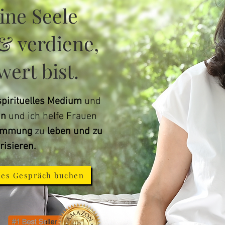
ine Seele
& verdiene,
wert bist.
spirituelles Medium
und
in
und ich helfe Frauen
timmung
zu
leben und zu
isieren.
hes Gespräch buchen