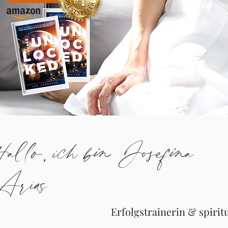
allo, ich bin Josefina
Arias
Erfolgstrainerin & spiri