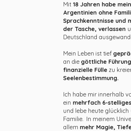
Mit
18 Jahren habe mei
Argentinien ohne Famil
Sprachkenntnisse und m
der Tasche, verlassen
u
Deutschland ausgewand
Mein Leben ist tief
geprä
an die
göttliche Führun
finanzielle Fülle
zu kreie
Seelenb
estimmung.
Ich habe mir innerhalb v
ein
mehrfach 6-stellige
und lebe heute glücklich 
Familie. In meinem Univ
allem
mehr Magie, Tiefe