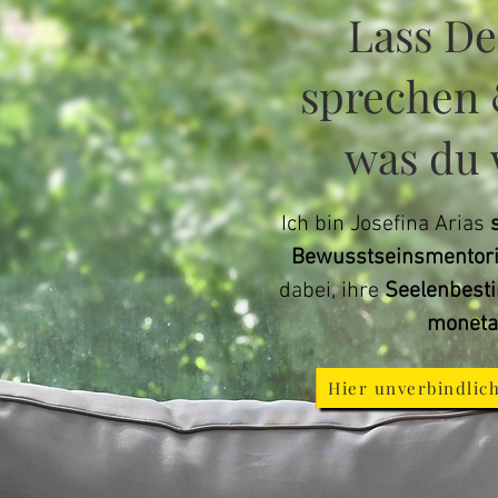
Lass De
sprechen 
was du 
Ich bin Josefina Arias
Bewusstseinsmentor
dabei, ihre
Seelenbes
monetar
Hier unverbindlic