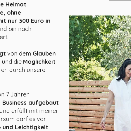
ne Heimat
ie, ohne
it nur 300 Euro in
nd bin nach
ert.
gt
von dem
Glauben
g
und die
Möglichkeit
ren durch unsere
on 7 Jahren
s Business aufgebaut
und erfüllt mit meiner
ersum darf es vor
 und Leichtigkeit